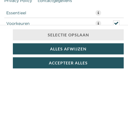
Privacy Policy
contactgegevens
Essentieel
Voorkeuren
Statistieken
SELECTIE OPSLAAN
ALLES AFWIJZEN
ACCEPTEER ALLES
beenham + sla + kaas +wortel + komkommer + tomaat
€ 7,99 *
* Door lokale acties kunnen prijzen per winkel afwijken.