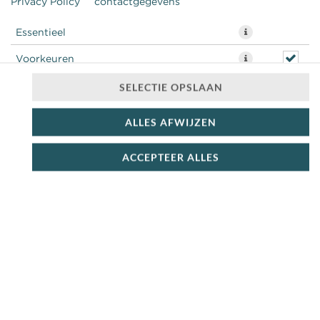
Privacy Policy
contactgegevens
Essentieel
Voorkeuren
Statistieken
SELECTIE OPSLAAN
ALLES AFWIJZEN
ACCEPTEER ALLES
kaas + pesto + rucola + rode ui + zontomaat +
pijnboompitten
€ 7,99 *
* Door lokale acties kunnen prijzen per winkel afwijken.