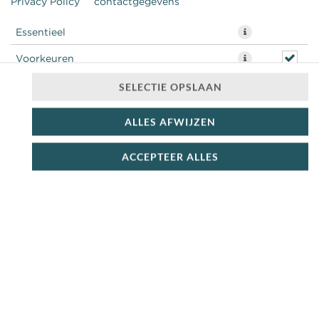
Privacy Policy
contactgegevens
Essentieel
Voorkeuren
Statistieken
SELECTIE OPSLAAN
ALLES AFWIJZEN
ACCEPTEER ALLES
brie + rucola + honing + walnoot
€ 7,99 *
* Door lokale acties kunnen prijzen per winkel afwijken.