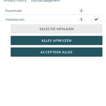
Privacy Policy
contactgegevens
Essentieel
Voorkeuren
Statistieken
SELECTIE OPSLAAN
ALLES AFWIJZEN
ACCEPTEER ALLES
zalm + pesto + rucola + rode ui + zontomaat + truffel
mayo
€ 9,25 *
* Door lokale acties kunnen prijzen per winkel afwijken.