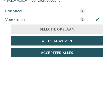
Privacy Policy
contactgegevens
Essentieel
Voorkeuren
Statistieken
SELECTIE OPSLAAN
ALLES AFWIJZEN
ACCEPTEER ALLES
warm vlees, ui, paprika, pindasaus
€ 8,49 *
* Door lokale acties kunnen prijzen per winkel afwijken.