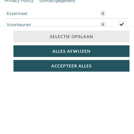
Privacy Policy
contactgegevens
Essentieel
Voorkeuren
Statistieken
SELECTIE OPSLAAN
ALLES AFWIJZEN
ACCEPTEER ALLES
Gebakken ei + bacon
€ 8,49 *
* Door lokale acties kunnen prijzen per winkel afwijken.