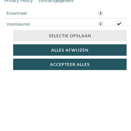
Privacy Policy
contactgegevens
Essentieel
Voorkeuren
Statistieken
SELECTIE OPSLAAN
ALLES AFWIJZEN
ACCEPTEER ALLES
pittige gehakt + ui + paprika + hotsauce ”runnerssauce”
€ 8,49 *
* Door lokale acties kunnen prijzen per winkel afwijken.