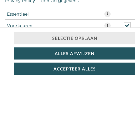
Privacy Policy
contactgegevens
Essentieel
Voorkeuren
Statistieken
SELECTIE OPSLAAN
ALLES AFWIJZEN
ACCEPTEER ALLES
Aardbei cheesecake ijs met aardbeien en graham
cracker stukjes
€ 3,95 *
* Door lokale acties kunnen prijzen per winkel afwijken.