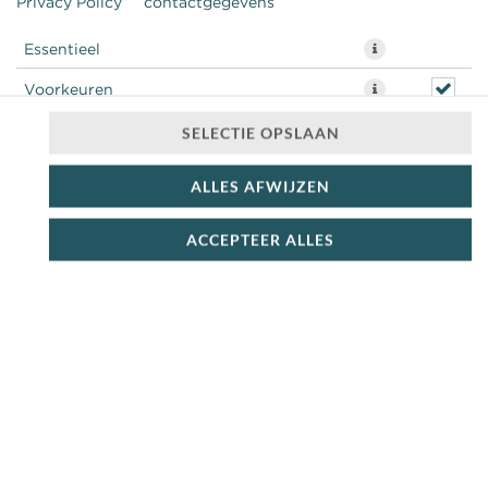
Privacy Policy
contactgegevens
Essentieel
Voorkeuren
Statistieken
SELECTIE OPSLAAN
ALLES AFWIJZEN
ACCEPTEER ALLES
€ 2,75 *
* Door lokale acties kunnen prijzen per winkel afwijken.