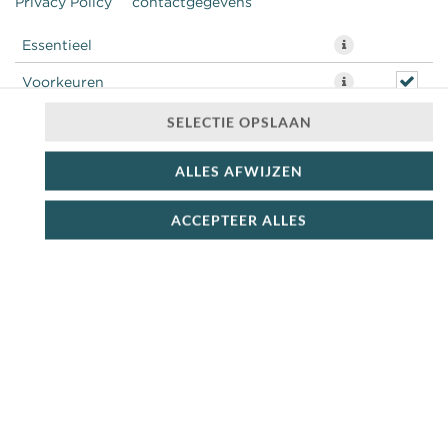
Privacy Policy
contactgegevens
Essentieel
Voorkeuren
Statistieken
SELECTIE OPSLAAN
ALLES AFWIJZEN
ACCEPTEER ALLES
€ 4,99 *
* Door lokale acties kunnen prijzen per winkel afwijken.