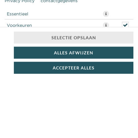
Privacy Policy
contactgegevens
€ 6,99 *
Essentieel
* Door lokale acties kunnen prijzen per winkel afwijken.
Voorkeuren
Statistieken
SELECTIE OPSLAAN
ALLES AFWIJZEN
ACCEPTEER ALLES