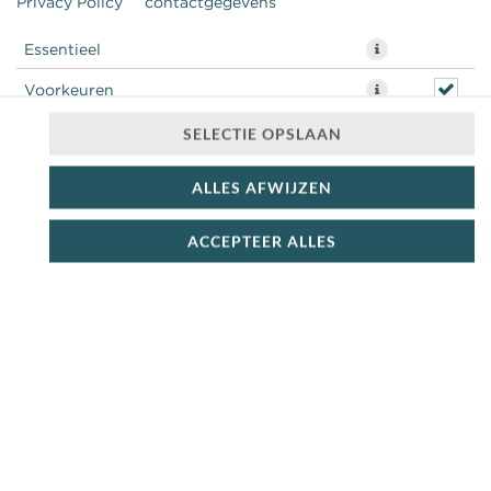
Privacy Policy
contactgegevens
Essentieel
Voorkeuren
Statistieken
SELECTIE OPSLAAN
ALLES AFWIJZEN
ACCEPTEER ALLES
Plus 1 chilisaus
€ 5,50 *
* Door lokale acties kunnen prijzen per winkel afwijken.