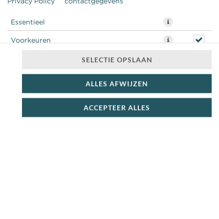
Privacy Policy
contactgegevens
Essentieel
Voorkeuren
Statistieken
SELECTIE OPSLAAN
ALLES AFWIJZEN
ACCEPTEER ALLES
Plus 3x Karamel saus
€ 17,50 *
* Door lokale acties kunnen prijzen per winkel afwijken.