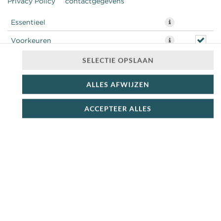
Privacy Policy
contactgegevens
Essentieel
Voorkeuren
Statistieken
SELECTIE OPSLAAN
ALLES AFWIJZEN
€ 3,14 *
ACCEPTEER ALLES
* Door lokale acties kunnen prijzen per winkel afwijken.